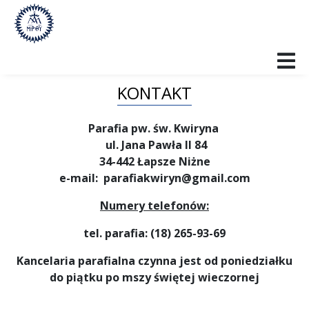
PARAFIA
KONTAKT
BŁ. KS. JÓZEF STANEK SAC
Parafia pw. św. Kwiryna
ul. Jana Pawła II 84
OGŁOSZENIA DUSZPASTERSKIE
34-442 Łapsze Niżne
e-mail:
parafiakwiryn@gmail.com
INTENCJE
Numery telefonów:
KANCELARIA
tel. parafia: (18) 265-93-69
GRUPY PARAFIALNE
Kancelaria parafialna czynna jest od poniedziałku
do piątku po mszy świętej wieczornej
RADA PARAFIALNA