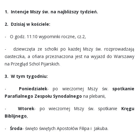
LITURGIA DNIA
1.
Intencje Mszy św. na najbliższy tydzień.
POŻEGNANIA
2.
Dzisiaj w kościele:
GALERIA
- O godz. 11:10 wypominki roczne, cz.2,
- dziewczęta ze scholki po każdej Mszy św. rozprowadzają
KONTAKT
ciasteczka, a ofiara przeznaczona jest na wyjazd do Warszawy
na Przegląd Schol Pijarskich.
3.
W tym tygodniu:
-
Poniedziałek
- po wieczornej Mszy św.
spotkanie
Parafialnego Zespołu Synodalnego
na plebanii,
-
Wtorek
- po wieczornej Mszy św. spotkanie
Kręgu
Biblijnego
,
-
Środa
- święto świętych Apostołów Filipa i Jakuba.