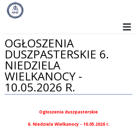
OGŁOSZENIA
PARAFIA
DUSZPASTERSKIE 6.
BŁ. KS. JÓZEF STANEK SAC
NIEDZIELA
OGŁOSZENIA DUSZPASTERSKIE
WIELKANOCY -
10.05.2026 R.
INTENCJE
KANCELARIA
Ogłoszenia duszpasterskie
GRUPY PARAFIALNE
6. Niedziela Wielkanocy - 10.05.2026 r.
RADA PARAFIALNA